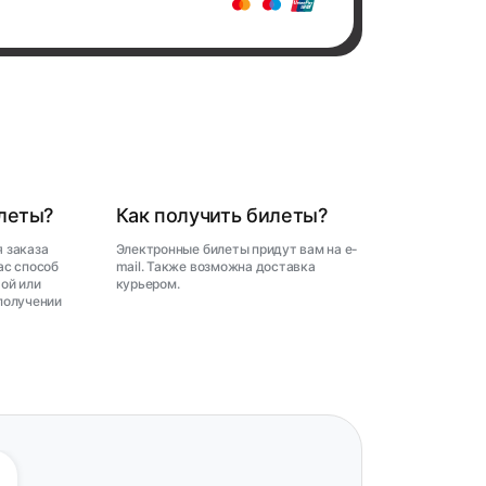
илеты?
Как получить билеты?
 заказа
Электронные билеты придут вам на e-
ас способ
mail. Также возможна доставка
ой или
курьером.
получении