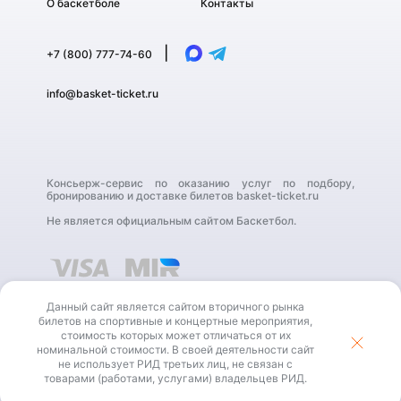
О баскетболе
Контакты
|
+7 (800) 777-74-60
info@basket-ticket.ru
Консьерж-сервис по оказанию услуг по подбору,
бронированию и доставке билетов basket-ticket.ru
Не является официальным сайтом Баскетбол.
Данный сайт является сайтом вторичного рынка
билетов на спортивные и концертные мероприятия,
стоимость которых может отличаться от их
номинальной стоимости. В своей деятельности сайт
В своей деятельности сайт не использует РИД третьих
не использует РИД третьих лиц, не связан с
лиц, не связан с товарами (работами, услугами)
владельцев РИД.
товарами (работами, услугами) владельцев РИД.