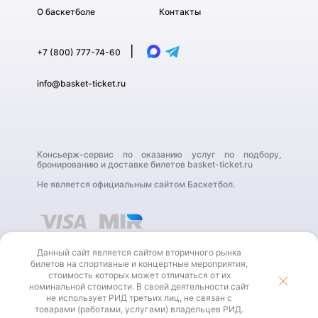
О баскетболе
Контакты
|
+7 (800) 777-74-60
info@basket-ticket.ru
Консьерж-сервис по оказанию услуг по подбору,
бронированию и доставке билетов basket-ticket.ru
Не является официальным сайтом Баскетбол.
Данный сайт является сайтом вторичного рынка
билетов на спортивные и концертные мероприятия,
стоимость которых может отличаться от их
номинальной стоимости. В своей деятельности сайт
В своей деятельности сайт не использует РИД третьих
не использует РИД третьих лиц, не связан с
лиц, не связан с товарами (работами, услугами)
владельцев РИД.
товарами (работами, услугами) владельцев РИД.