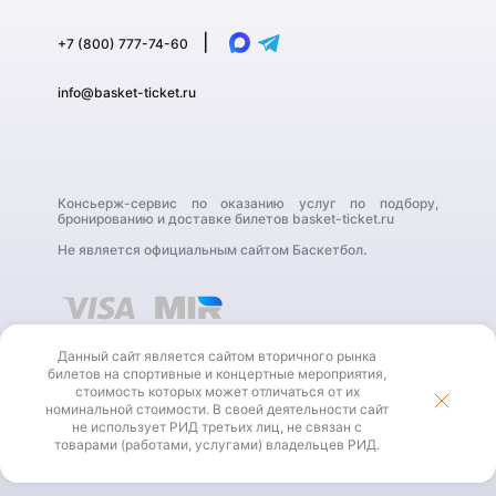
|
+7 (800) 777-74-60
info@basket-ticket.ru
Консьерж-сервис по оказанию услуг по подбору,
бронированию и доставке билетов basket-ticket.ru
Не является официальным сайтом Баскетбол.
Данный сайт является сайтом вторичного рынка
билетов на спортивные и концертные мероприятия,
стоимость которых может отличаться от их
номинальной стоимости. В своей деятельности сайт
В своей деятельности сайт не использует РИД третьих
не использует РИД третьих лиц, не связан с
лиц, не связан с товарами (работами, услугами)
владельцев РИД.
товарами (работами, услугами) владельцев РИД.