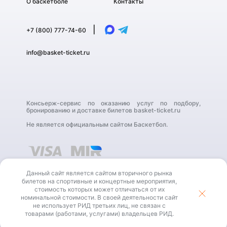
О баскетболе
Контакты
|
+7 (800) 777-74-60
info@basket-ticket.ru
Консьерж-сервис по оказанию услуг по подбору,
бронированию и доставке билетов basket-ticket.ru
Не является официальным сайтом Баскетбол.
Данный сайт является сайтом вторичного рынка
билетов на спортивные и концертные мероприятия,
стоимость которых может отличаться от их
номинальной стоимости. В своей деятельности сайт
В своей деятельности сайт не использует РИД третьих
не использует РИД третьих лиц, не связан с
лиц, не связан с товарами (работами, услугами)
владельцев РИД.
товарами (работами, услугами) владельцев РИД.