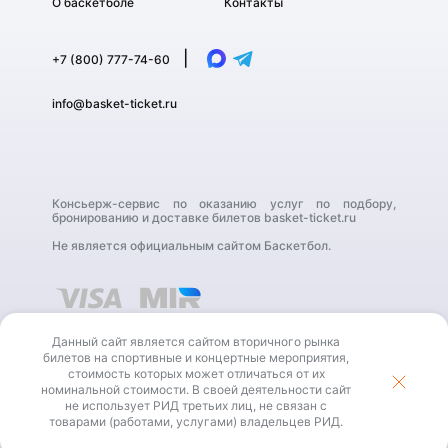
О баскетболе
Контакты
|
+7 (800) 777-74-60
info@basket-ticket.ru
Консьерж-сервис по оказанию услуг по подбору,
бронированию и доставке билетов basket-ticket.ru
Не является официальным сайтом Баскетбол.
Данный сайт является сайтом вторичного рынка
билетов на спортивные и концертные мероприятия,
стоимость которых может отличаться от их
номинальной стоимости. В своей деятельности сайт
В своей деятельности сайт не использует РИД третьих
не использует РИД третьих лиц, не связан с
лиц, не связан с товарами (работами, услугами)
владельцев РИД.
товарами (работами, услугами) владельцев РИД.