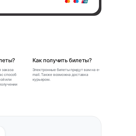
илеты?
Как получить билеты?
 заказа
Электронные билеты придут вам на e-
ас способ
mail. Также возможна доставка
ой или
курьером.
получении