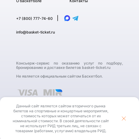
О баскетболе
Контакты
|
+7 (800) 777-74-60
info@basket-ticket.ru
Консьерж-сервис по оказанию услуг по подбору,
бронированию и доставке билетов basket-ticket.ru
Не является официальным сайтом Баскетбол.
Данный сайт является сайтом вторичного рынка
билетов на спортивные и концертные мероприятия,
стоимость которых может отличаться от их
номинальной стоимости. В своей деятельности сайт
В своей деятельности сайт не использует РИД третьих
не использует РИД третьих лиц, не связан с
лиц, не связан с товарами (работами, услугами)
владельцев РИД.
товарами (работами, услугами) владельцев РИД.