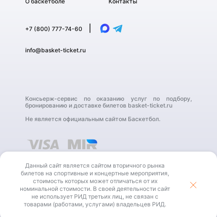
О баскетболе
Контакты
|
+7 (800) 777-74-60
info@basket-ticket.ru
Консьерж-сервис по оказанию услуг по подбору,
бронированию и доставке билетов basket-ticket.ru
Не является официальным сайтом Баскетбол.
Данный сайт является сайтом вторичного рынка
билетов на спортивные и концертные мероприятия,
стоимость которых может отличаться от их
номинальной стоимости. В своей деятельности сайт
В своей деятельности сайт не использует РИД третьих
не использует РИД третьих лиц, не связан с
лиц, не связан с товарами (работами, услугами)
владельцев РИД.
товарами (работами, услугами) владельцев РИД.